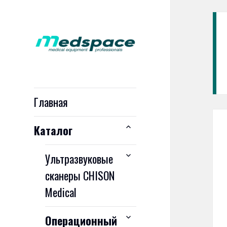
Medspace
Solutions
Главная
раскрыть
Каталог
дочернее
меню
раскрыть
Ультразвуковые
дочернее
сканеры CHISON
меню
Medical
раскрыть
Операционный
дочернее