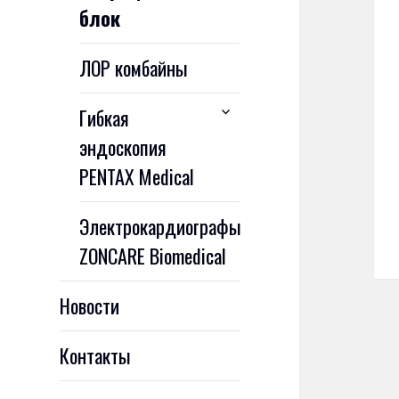
блок
меню
ЛОР комбайны
раскрыть
Гибкая
дочернее
эндоскопия
меню
PENTAX Medical
Электрокардиографы
ZONCARE Biomedical
Новости
Контакты