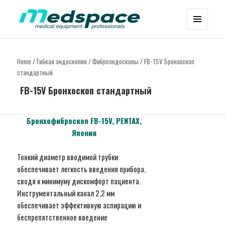
МЕНЮ
Medspace Solutions
И
ВИДЖЕТЫ
Home
/
Гибкая эндоскопия
/
Фиброэндоскопы
/ FB-15V Бронхоскоп
стандартный
FB-15V Бронхоскоп стандартный
Бронхофиброскоп F
B
-15V, P
ENTAX
,
Япония
Тонкий диаметр вводимой трубки
обеспечивает легкость введения прибора,
сводя к минимуму дискомфорт пациента.
Инструментальный канал 2,2 мм
обеспечивает эффективную аспирацию и
беспрепятственное введение